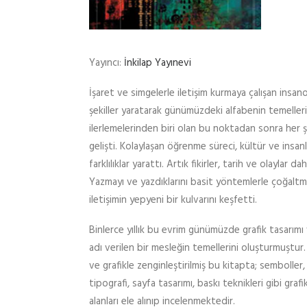
Yayıncı:
İnkilap Yayınevi
İşaret ve simgelerle iletişim kurmaya çalışan insano
şekiller yaratarak günümüzdeki alfabenin temellerin
ilerlemelerinden biri olan bu noktadan sonra her ş
gelişti. Kolaylaşan öğrenme süreci, kültür ve insan
farklılıklar yarattı. Artık fikirler, tarih ve olaylar d
Yazmayı ve yazdıklarını basit yöntemlerle çoğalt
iletişimin yepyeni bir kulvarını keşfetti.
Binlerce yıllık bu evrim günümüzde grafik tasarımı 
adı verilen bir mesleğin temellerini oluşturmuştur.
ve grafikle zenginleştirilmiş bu kitapta; semboller, g
tipografi, sayfa tasarımı, baskı teknikleri gibi graf
alanları ele alınıp incelenmektedir.