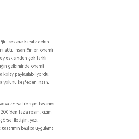
ğlu, seslere karşılık gelen
i attı. İnsanlığın en önemli
ey eskisinden çok farklı
lığın gelişiminde önemli
aha kolay paylaşılabiliyordu.
ma yolunu keşfeden insan,
veya görsel iletişim tasarımı
 200’den fazla resim, çizim
örsel iletişim, yazı,
ik tasarımın başlıca uygulama