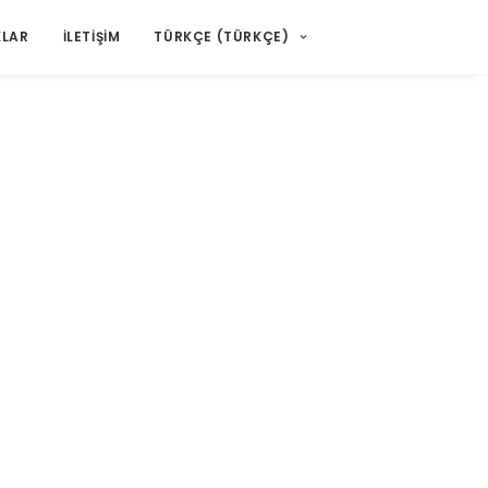
KLAR
İLETIŞIM
TÜRKÇE
(
TÜRKÇE
)