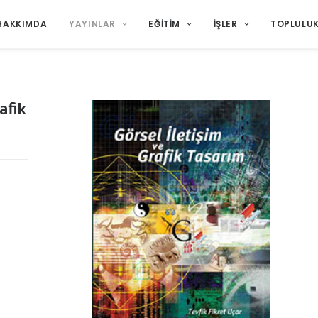
HAKKIMDA
YAYINLAR
EĞITIM
İŞLER
TOPLULU
afik