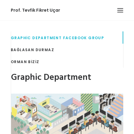
Prof. Tevfik Fikret Uçar
HAKKIMDA
GRAPHIC DEPARTMENT FACEBOOK GROUP
YAYINLAR
BAĞLASAN DURMAZ
EĞITIM
ORMAN BIZIZ
İŞLER
Graphic Department
TOPLULUKLAR
İLETIŞIM
TÜRKÇE
(
TÜRKÇE
)